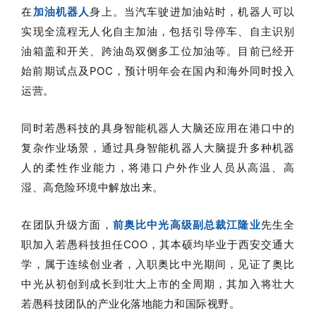
在
加油机器人
身上。当汽车驶进加油站时，机器人可以
实现全流程无人化自主加油，包括引导停车、自主识别
油箱盖和开关、跨油岛双侧多工位加油等。目前已经开
始前期试点及POC，预计明年会在国内和海外同时投入
运营。
同时若愚科技的具身智能机器人大脑还应用在港口中的
复杂作业场景，通过具身智能机器人大脑提升多种机器
人的柔性作业能力，将港口户外作业人员从高温、高
湿、高危险环境中解放出来。
在团队升级方面，
前奥比中光高级副总裁江隆业
先生全
职加入若愚科技担任COO，其本硕均毕业于西安交通大
学，属于连续创业者，入职奥比中光期间，见证了奥比
中光从初创到成长到壮大上市的全周期，其加入将壮大
若愚科技团队的产业化落地能力和国际视野。