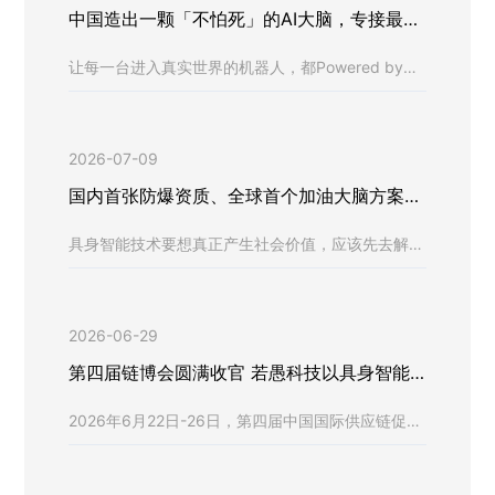
中国造出一颗「不怕死」的AI大脑，专接最要
命的活儿
让每一台进入真实世界的机器人，都Powered by若
愚科技。
2026-07-09
国内首张防爆资质、全球首个加油大脑方案，
他们凭什么拿下两个「第一」
具身智能技术要想真正产生社会价值，应该先去解决
那些人类从业者面临高安全风险的场景
2026-06-29
第四届链博会圆满收官 若愚科技以具身智能
大脑技术链接全球伙伴
2026年6月22日-26日，第四届中国国际供应链促进
博览会（以下简称“链博会”）在北京隆重举行。