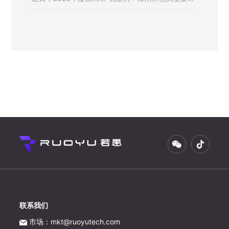
入选名单正式公布，由若愚科技申报的《基于多模态
大模型的特种机器人在加油领域的应用》凭实力上
榜。该案例征集工作由深圳工信局发起，旨在加快培
育深圳机器人应用示范标杆企业，支持企业持续加强
新技术、新产品研发。此次入选，体现了官方对若愚
科技技术创新与场景落地能力的充分认可。
联系我们
市场：mkt@ruoyutech.com