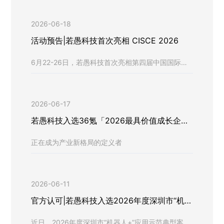
月01，凭借卓越的具身智能表现，成功吸引了央视
的目光，荣登《新闻联播》，在全球顶级供应链展会
2026-06-18
上向全国乃至世界展示了中国AI的硬核实力。
活动预告|若愚科技首次亮相 CISCE 2026
6月22-26日，若愚科技首次亮相第四届中国国际供
应链促进博览会，面向全球供应链顶尖力量，展示自
主研发的「具身智能大脑系统」全栈解决方案！
2026-06-17
若愚科技入选36氪「2026最具价值成长企业
100」榜单
正在成为产业新格局的定义者
2026-06-11
官方认可|若愚科技入选2026年度深圳市“机器
人+”应用示范典型案例
近日，2026年度深圳市“机器人+”应用示范典型案例