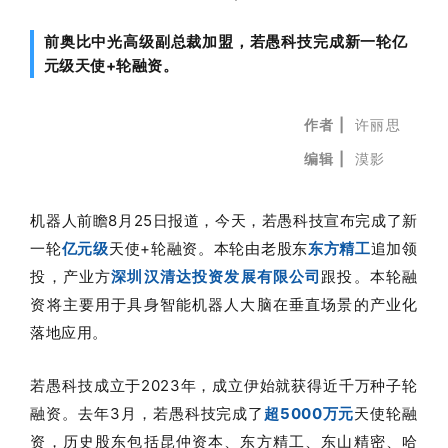
前奥比中光高级副总裁加盟，若愚科技完成新一轮亿
元级天使+轮融资。
作者 |
许丽思
编辑 |
漠影
机器人前瞻8月25日报道，今天，若愚科技宣布完成了新
一轮
亿元级
天使+轮融资。本轮由老股东
东方精工
追加领
投，产业方
深圳汉清达投资发展有限公司
跟投。本轮融
资将主要用于具身智能机器人大脑在垂直场景的产业化
落地应用。
若愚科技成立于2023年，成立伊始就获得近千万种子轮
融资。
去年3月，若愚科技完成了
超5000万元
天使轮融
资，历史股东包括昆仲资本、东方精工、东山精密、哈